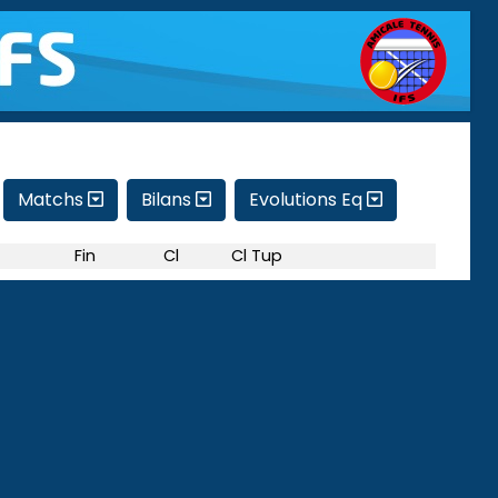
Matchs
Bilans
Evolutions Eq
Fin
Cl
Cl Tup