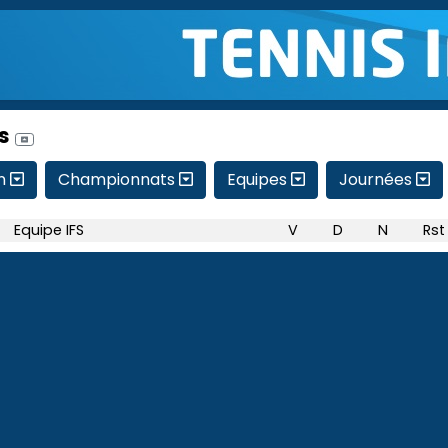
s
on
Championnats
Equipes
Journées
Equipe IFS
V
D
N
Rst