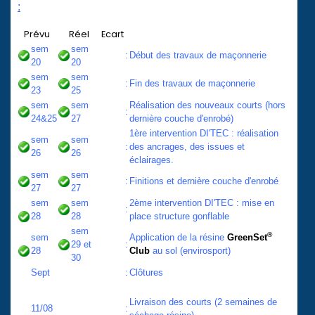
:
Prévu
Réel
Ecart
sem
sem
:
Début des travaux de maçonnerie
20
20
sem
sem
:
Fin des travaux de maçonnerie
23
25
sem
sem
Réalisation des nouveaux courts (hors
:
24&25
27
dernière couche d'enrobé)
1ère intervention
DI'TEC
: réalisation
sem
sem
:
des ancrages, des issues et
26
26
éclairages.
sem
sem
:
Finitions et dernière couche d'enrobé
27
27
sem
sem
2ème
intervention
DI'TEC
:
mise en
:
28
28
place structure gonflable
sem
®
sem
Application de la résine
GreenSet
29 et
:
28
Club
au sol (
envirosport
)
30
Sept
:
Clôtures
Livraison des courts (2 semaines de
11/08
: