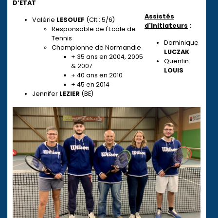
D’ETAT
Assistés
Valérie
LESOUEF
(Clt : 5/6)
d'Initiateurs
:
Responsable de l'Ecole de
Tennis
Dominique
Championne de Normandie
LUCZAK
+ 35 ans en 2004, 2005
Quentin
& 2007
LOUIS
+ 40 ans en 2010
+ 45 en 2014
Jennifer
LEZIER
(BE)